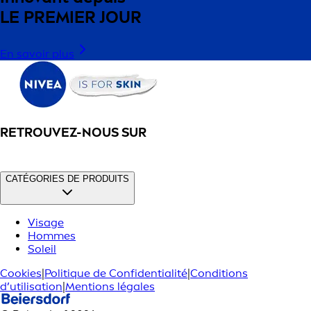
LE PREMIER JOUR
En savoir plus
RETROUVEZ-NOUS SUR
CATÉGORIES DE PRODUITS
Visage
Hommes
Soleil
Cookies
|
Politique de Confidentialité
|
Conditions
d’utilisation
|
Mentions légales