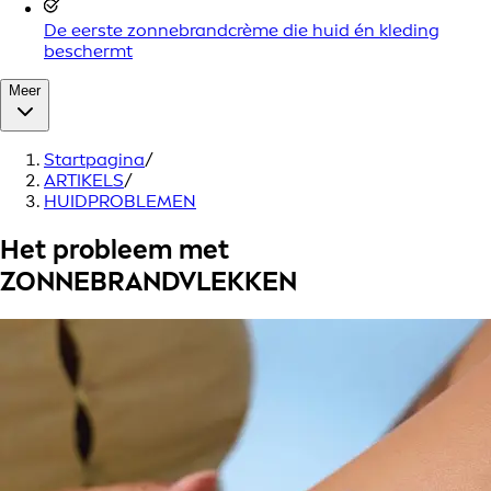
De eerste zonnebrandcrème die huid én kleding
beschermt
Meer
Startpagina
/
ARTIKELS
/
HUIDPROBLEMEN
Het probleem met
ZONNEBRANDVLEKKEN