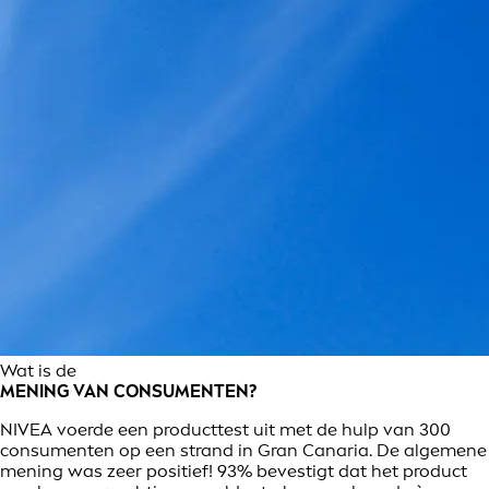
Wat is de
MENING VAN CONSUMENTEN?
NIVEA voerde een producttest uit met de hulp van 300
consumenten op een strand in Gran Canaria. De algemene
mening was zeer positief! 93% bevestigt dat het product