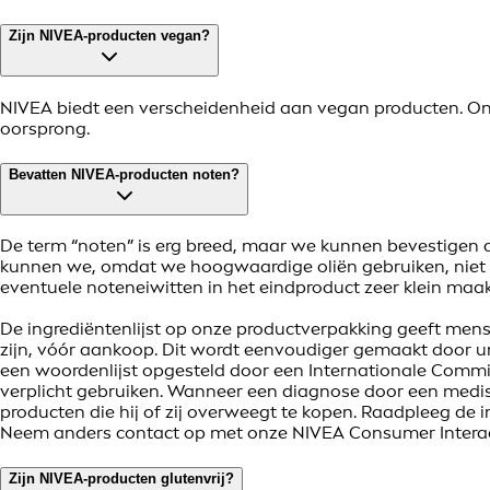
Zijn NIVEA-producten vegan?
NIVEA biedt een verscheidenheid aan vegan producten. Onze
oorsprong.
Bevatten NIVEA-producten noten?
De term “noten” is erg breed, maar we kunnen bevestigen d
kunnen we, omdat we hoogwaardige oliën gebruiken, niet g
eventuele noteneiwitten in het eindproduct zeer klein maakt
De ingrediëntenlijst op onze productverpakking geeft mense
zijn, vóór aankoop. Dit wordt eenvoudiger gemaakt door u
een woordenlijst opgesteld door een Internationale Commis
verplicht gebruiken. Wanneer een diagnose door een medisc
producten die hij of zij overweegt te kopen. Raadpleeg de 
Neem anders contact op met onze NIVEA Consumer Interacti
Zijn NIVEA-producten glutenvrij?