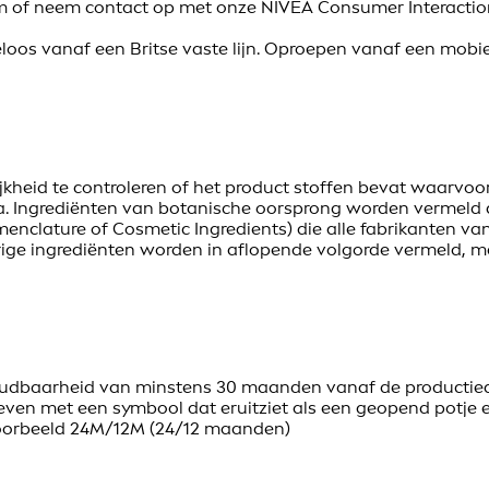
om of neem contact op met onze NIVEA Consumer Interaction
eloos vanaf een Britse vaste lijn. Oproepen vanaf een mob
kheid te controleren of het product stoffen bevat waarvoor z
 Ingrediënten van botanische oorsprong worden vermeld do
enclature of Cosmetic Ingredients) die alle fabrikanten va
rige ingrediënten worden in aflopende volgorde vermeld, me
baarheid van minstens 30 maanden vanaf de productiedatu
en met een symbool dat eruitziet als een geopend potje e
voorbeeld 24M/12M (24/12 maanden)