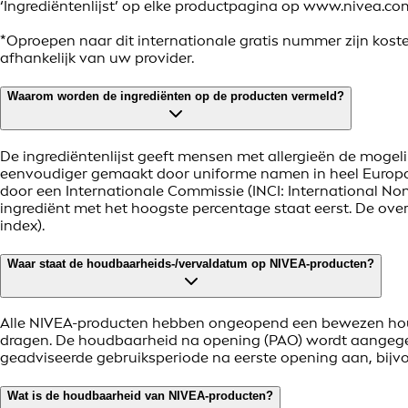
‘Ingrediëntenlijst’ op elke productpagina op www.nivea.c
*Oproepen naar dit internationale gratis nummer zijn kost
afhankelijk van uw provider.
Waarom worden de ingrediënten op de producten vermeld?
De ingrediëntenlijst geeft mensen met allergieën de mogelij
eenvoudiger gemaakt door uniforme namen in heel Europa.
door een Internationale Commissie (INCI: International Nom
ingrediënt met het hoogste percentage staat eerst. De ove
index).
Waar staat de houdbaarheids-/vervaldatum op NIVEA-producten?
Alle NIVEA-producten hebben ongeopend een bewezen houd
dragen. De houdbaarheid na opening (PAO) wordt aangegev
geadviseerde gebruiksperiode na eerste opening aan, bij
Wat is de houdbaarheid van NIVEA-producten?