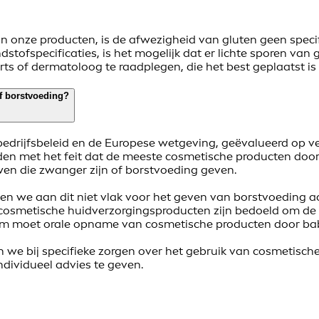
in onze producten, is de afwezigheid van gluten geen spe
stofspecificaties, is het mogelijk dat er lichte sporen van
rts of dermatoloog te raadplegen, die het best geplaatst i
f borstvoeding?
 bedrijfsbeleid en de Europese wetgeving, geëvalueerd op ve
uden met het feit dat de meeste cosmetische producten do
en die zwanger zijn of borstvoeding geven.
aden we aan dit niet vlak voor het geven van borstvoeding
 cosmetische huidverzorgingsproducten zijn bedoeld om de h
om moet orale opname van cosmetische producten door bab
 we bij specifieke zorgen over het gebruik van cosmetische
ndividueel advies te geven.