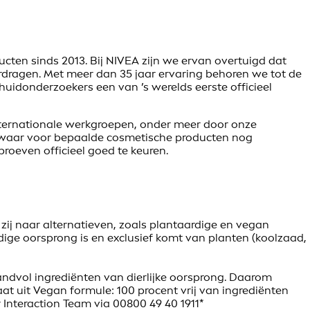
ucten sinds 2013. Bij NIVEA zijn we ervan overtuigd dat
rdragen. Met meer dan 35 jaar ervaring behoren we tot de
uidonderzoekers een van ’s werelds eerste officieel
ternationale werkgroepen, onder meer door onze
d, waar voor bepaalde cosmetische producten nog
proeven officieel goed te keuren.
zij naar alternatieven, zoals plantaardige en vegan
ige oorsprong is en exclusief komt van planten (koolzaad,
handvol ingrediënten van dierlijke oorsprong. Daarom
at uit Vegan formule: 100 procent vrij van ingrediënten
 Interaction Team via 00800 49 40 1911*