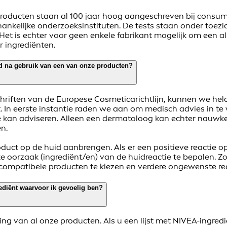
producten staan al 100 jaar hoog aangeschreven bij consu
hankelijke onderzoeksinstituten. De tests staan onder toezi
t is echter voor geen enkele fabrikant mogelijk om een all
r ingrediënten.
id na gebruik van een van onze producten?
hriften van de Europese Cosmeticarichtlijn, kunnen we hel
rt. In eerste instantie raden we aan om medisch advies in 
tie kan adviseren. Alleen een dermatoloog kan echter nauw
n.
uct op de huid aanbrengen. Als er een positieve reactie o
e oorzaak (ingrediënt/en) van de huidreactie te bepalen. Zo
 compatibele producten te kiezen en verdere ongewenste rea
rediënt waarvoor ik gevoelig ben?
ing van al onze producten. Als u een lijst met NIVEA-ingred