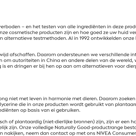
verboden – en het testen van alle ingrediënten in deze prod
 onze cosmetische producten zijn en hoe goed ze uw huid ve
 alternatieve testmethoden. Al in 1992 ontwikkelden onze h
wijd afschaffen. Daarom ondersteunen we verschillende in
an om autoriteiten in China en andere delen van de werel
g is en dringen er bij hen op aan om alternatieven voor dier
rong niet met leven in harmonie met dieren. Daarom zoeken 
cerine die in onze producten wordt gebruikt van plantaard
ediënten op basis van ei gebruiken.
 of plantaardig (niet-dierlijke bronnen) zijn, zijn er een 
ijk zijn. Onze volledige Naturally Good-productrange besta
laten nakijken, neem dan contact op met ons NIVEA Consumer