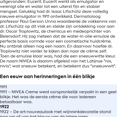
uitgevonden: Eucerit. Eucerit werkt als emulgator en
verenigt olie en water tot een uiterst fijn en stabiel
mengsel. Gelukkig had dr. Isaac Lifschütz deze volledig
nieuwe emulgator in 1911 ontwikkeld. Dermatoloog
professor Paul Gerson Unna waardeerde de vakkennis van
dr. Lifschütz op dit vlak en stelde zijn ontdekking voor aan
dr. Oscar Troplowitz, de chemicus en medeoprichter van
Beiersdorf. Hij zag meteen dat de water-in-olie-emulsie de
perfecte basis vormde voor een cosmetische huidcrème.
Nu ontbrak alleen nog een naam. En daarvoor hoefde dr.
Troplowitz niet verder te kijken dan naar de crème zelf.
Toen de emulsie klaar was, had die een sneeuwwitte kleur.
De naam NIVEA is daarom afgeleid van het Latijnse "nix,
nivis", wat sneeuw betekent, en betekent dus "sneeuwwit".
Een eeuw aan herinneringen in één blikje
1911
1911 – NIVEA Creme werd oorspronkelijk verpakt in een geel
blikje. Het was de eerste crème die voor iedereen
betaalbaar was.
1922
1922 – De art-nouveaulook met wijnrankdecoratie stond
nog ver af van het blauw van de latere jaren.