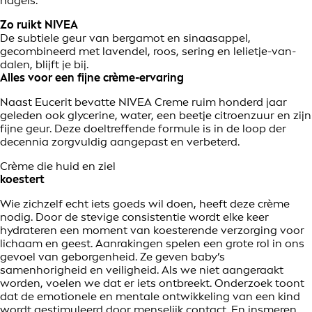
nagels.
Zo ruikt NIVEA
De subtiele geur van bergamot en sinaasappel,
gecombineerd met lavendel, roos, sering en lelietje-van-
dalen, blijft je bij.
Alles voor een fijne crème-ervaring
Naast Eucerit bevatte NIVEA Creme ruim honderd jaar
geleden ook glycerine, water, een beetje citroenzuur en zijn
fijne geur. Deze doeltreffende formule is in de loop der
decennia zorgvuldig aangepast en verbeterd.
Crème die huid en ziel
koestert
Wie zichzelf echt iets goeds wil doen, heeft deze crème
nodig. Door de stevige consistentie wordt elke keer
hydrateren een moment van koesterende verzorging voor
lichaam en geest. Aanrakingen spelen een grote rol in ons
gevoel van geborgenheid. Ze geven baby’s
samenhorigheid en veiligheid. Als we niet aangeraakt
worden, voelen we dat er iets ontbreekt. Onderzoek toont
dat de emotionele en mentale ontwikkeling van een kind
wordt gestimuleerd door menselijk contact. En insmeren