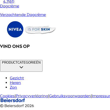
4,7
(61)
Dagcrème
Verzachtende Dagcrème
VIND ONS OP
PRODUCTCATEGORIEËN
Gezicht
Heren
Zon
Cookies
|
Privacyverklaring
|
Gebruiksvoorwaarden
|
Impress
© Beiersdorf 2026