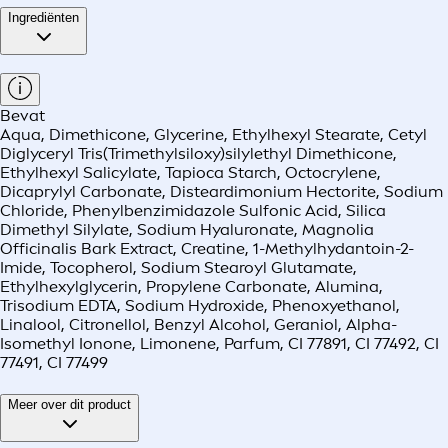
Ingrediënten
Bevat
Aqua, Dimethicone, Glycerine, Ethylhexyl Stearate, Cetyl
Diglyceryl Tris(Trimethylsiloxy)silylethyl Dimethicone,
Ethylhexyl Salicylate, Tapioca Starch, Octocrylene,
Dicaprylyl Carbonate, Disteardimonium Hectorite, Sodium
Chloride, Phenylbenzimidazole Sulfonic Acid, Silica
Dimethyl Silylate, Sodium Hyaluronate, Magnolia
Officinalis Bark Extract, Creatine, 1-Methylhydantoin-2-
Imide, Tocopherol, Sodium Stearoyl Glutamate,
Ethylhexylglycerin, Propylene Carbonate, Alumina,
Trisodium EDTA, Sodium Hydroxide, Phenoxyethanol,
Linalool, Citronellol, Benzyl Alcohol, Geraniol, Alpha-
Isomethyl Ionone, Limonene, Parfum, CI 77891, CI 77492, CI
77491, CI 77499
Meer over dit product