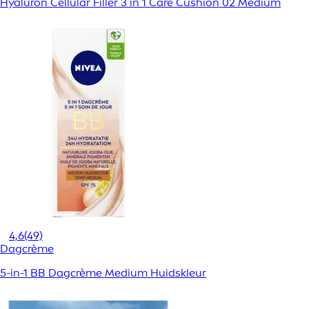
Hyaluron Cellular Filler 3 in 1 Care Cushion 02 Medium
4,6
(49)
Dagcrème
5-in-1 BB Dagcrème Medium Huidskleur