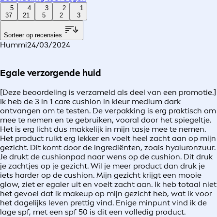
5
4
3
2
1
37
21
5
2
3
Sorteer op recensies
Hummi
24/03/2024
Egale verzorgende huid
[Deze beoordeling is verzameld als deel van een promotie.]
Ik heb de 3 in 1 care cushion in kleur medium dark
ontvangen om te testen. De verpakking is erg praktisch om
mee te nemen en te gebruiken, vooral door het spiegeltje.
Het is erg licht dus makkelijk in mijn tasje mee te nemen.
Het product ruikt erg lekker en voelt heel zacht aan op mijn
gezicht. Dit komt door de ingrediënten, zoals hyaluronzuur.
Je drukt de cushionpad naar wens op de cushion. Dit druk
je zachtjes op je gezicht. Wil je meer product dan druk je
iets harder op de cushion. Mijn gezicht krijgt een mooie
glow, ziet er egaler uit en voelt zacht aan. Ik heb totaal niet
het gevoel dat ik makeup op mijn gezicht heb, wat ik voor
het dagelijks leven prettig vind. Enige minpunt vind ik de
lage spf, met een spf 50 is dit een volledig product.