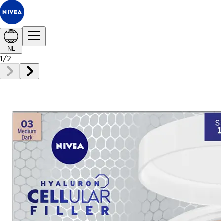
NL
1
/
2