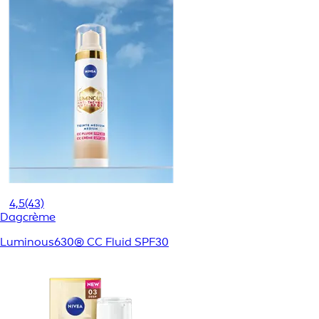
4,5
(43)
Dagcrème
Luminous630® CC Fluid SPF30