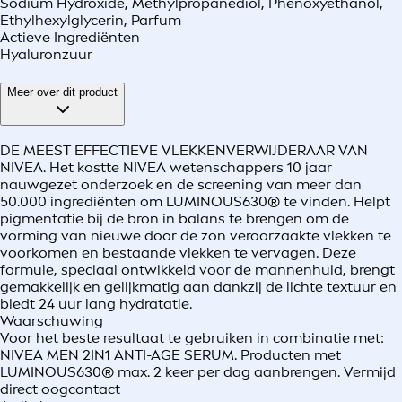
Sodium Hydroxide, Methylpropanediol, Phenoxyethanol,
Ethylhexylglycerin, Parfum
Actieve Ingrediënten
Hyaluronzuur
Meer over dit product
DE MEEST EFFECTIEVE VLEKKENVERWIJDERAAR VAN
NIVEA. Het kostte NIVEA wetenschappers 10 jaar
nauwgezet onderzoek en de screening van meer dan
50.000 ingrediënten om LUMINOUS630® te vinden. Helpt
pigmentatie bij de bron in balans te brengen om de
vorming van nieuwe door de zon veroorzaakte vlekken te
voorkomen en bestaande vlekken te vervagen. Deze
formule, speciaal ontwikkeld voor de mannenhuid, brengt
gemakkelijk en gelijkmatig aan dankzij de lichte textuur en
biedt 24 uur lang hydratatie.
Waarschuwing
Voor het beste resultaat te gebruiken in combinatie met:
NIVEA MEN 2IN1 ANTI-AGE SERUM. Producten met
LUMINOUS630® max. 2 keer per dag aanbrengen. Vermijd
direct oogcontact