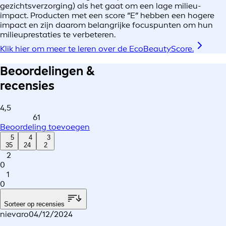
gezichtsverzorging) als het gaat om een lage milieu-
impact. Producten met een score “E” hebben een hogere
impact en zijn daarom belangrijke focuspunten om hun
milieuprestaties te verbeteren.
Klik hier om meer te leren over de EcoBeautyScore.
Beoordelingen &
recensies
4,5
61
Beoordeling toevoegen
5
4
3
35
24
2
2
0
1
0
Sorteer op recensies
nievaro
04/12/2024