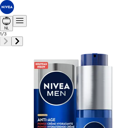
NL
1
/
3