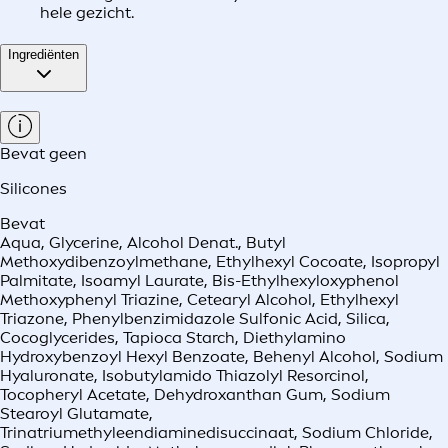
hele gezicht.
Ingrediënten
Bevat geen
Silicones
Bevat
Aqua, Glycerine, Alcohol Denat., Butyl
Methoxydibenzoylmethane, Ethylhexyl Cocoate, Isopropyl
Palmitate, Isoamyl Laurate, Bis-Ethylhexyloxyphenol
Methoxyphenyl Triazine, Cetearyl Alcohol, Ethylhexyl
Triazone, Phenylbenzimidazole Sulfonic Acid, Silica,
Cocoglycerides, Tapioca Starch, Diethylamino
Hydroxybenzoyl Hexyl Benzoate, Behenyl Alcohol, Sodium
Hyaluronate, Isobutylamido Thiazolyl Resorcinol,
Tocopheryl Acetate, Dehydroxanthan Gum, Sodium
Stearoyl Glutamate,
Trinatriumethyleendiaminedisuccinaat, Sodium Chloride,