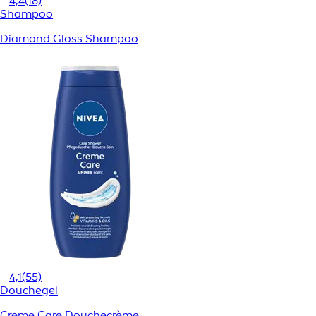
4,4
(18)
Shampoo
Diamond Gloss Shampoo
4,1
(55)
Douchegel
Creme Care Douchecrème