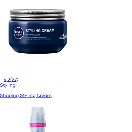
4,2
(27)
Styling
Shaping Styling Cream