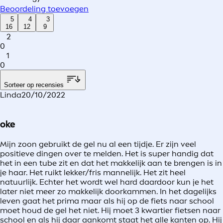
Beoordeling toevoegen
5
4
3
16
12
9
2
0
1
0
Sorteer op recensies
Linda
20/10/2022
oke
Mijn zoon gebruikt de gel nu al een tijdje. Er zijn veel
positieve dingen over te melden. Het is super handig dat
het in een tube zit en dat het makkelijk aan te brengen is in
je haar. Het ruikt lekker/fris mannelijk. Het zit heel
natuurlijk. Echter het wordt wel hard daardoor kun je het
later niet meer zo makkelijk doorkammen. In het dagelijks
leven gaat het prima maar als hij op de fiets naar school
moet houd de gel het niet. Hij moet 3 kwartier fietsen naar
school en als hij daar aankomt staat het alle kanten op. Hij