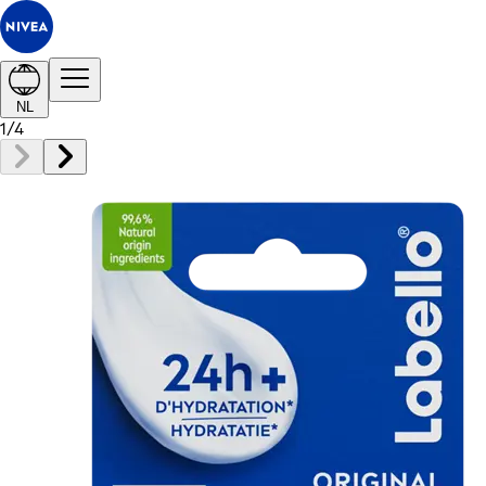
NL
1
/
4