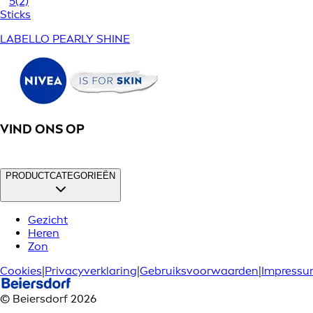
5
(2)
Sticks
LABELLO PEARLY SHINE
VIND ONS OP
PRODUCTCATEGORIEËN
Gezicht
Heren
Zon
Cookies
|
Privacyverklaring
|
Gebruiksvoorwaarden
|
Impress
© Beiersdorf 2026