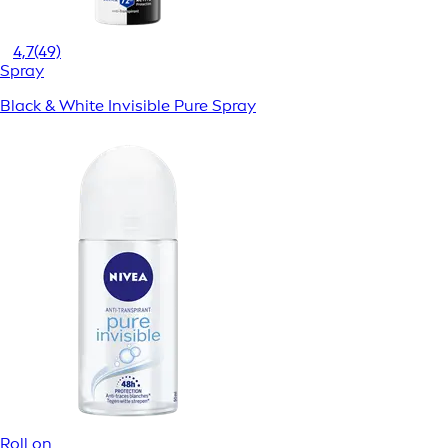
4,7
(49)
Spray
Black & White Invisible Pure Spray
Roll on