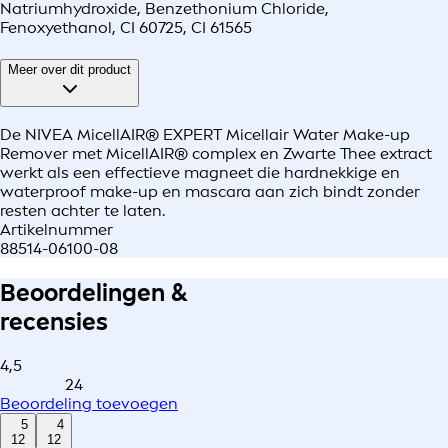
Natriumhydroxide, Benzethonium Chloride,
Fenoxyethanol, CI 60725, CI 61565
Meer over dit product
De NIVEA MicellAIR® EXPERT Micellair Water Make-up
Remover met MicellAIR® complex en Zwarte Thee extract
werkt als een effectieve magneet die hardnekkige en
waterproof make-up en mascara aan zich bindt zonder
resten achter te laten.
Artikelnummer
88514-06100-08
Beoordelingen &
recensies
4,5
24
Beoordeling toevoegen
5
4
12
12