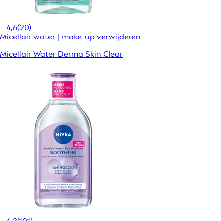
4,6
(20)
Micellair water | make-up verwijderen
Micellair Water Derma Skin Clear
4,3
(101)