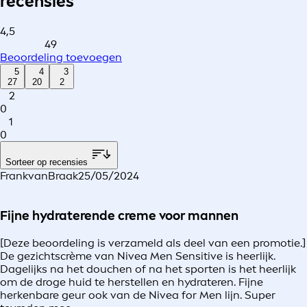
recensies
4,5
49
Beoordeling toevoegen
5
4
3
27
20
2
2
0
1
0
Sorteer op recensies
FrankvanBraak
25/05/2024
Fijne hydraterende creme voor mannen
[Deze beoordeling is verzameld als deel van een promotie.]
De gezichtscrème van Nivea Men Sensitive is heerlijk.
Dagelijks na het douchen of na het sporten is het heerlijk
om de droge huid te herstellen en hydrateren. Fijne
herkenbare geur ook van de Nivea for Men lijn. Super