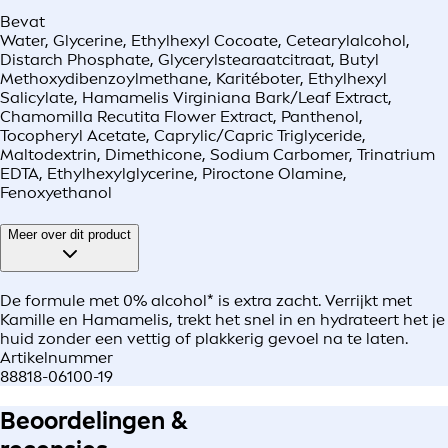
Bevat
Water, Glycerine, Ethylhexyl Cocoate, Cetearylalcohol,
Distarch Phosphate, Glycerylstearaatcitraat, Butyl
Methoxydibenzoylmethane, Karitéboter, Ethylhexyl
Salicylate, Hamamelis Virginiana Bark/Leaf Extract,
Chamomilla Recutita Flower Extract, Panthenol,
Tocopheryl Acetate, Caprylic/Capric Triglyceride,
Maltodextrin, Dimethicone, Sodium Carbomer, Trinatrium
EDTA, Ethylhexylglycerine, Piroctone Olamine,
Fenoxyethanol
Meer over dit product
De formule met 0% alcohol* is extra zacht. Verrijkt met
Kamille en Hamamelis, trekt het snel in en hydrateert het je
huid zonder een vettig of plakkerig gevoel na te laten.
Artikelnummer
88818-06100-19
Beoordelingen &