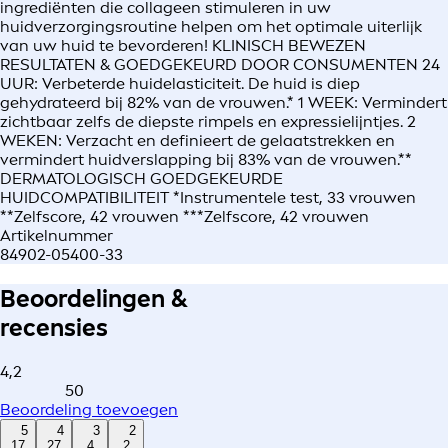
ingrediënten die collageen stimuleren in uw
huidverzorgingsroutine helpen om het optimale uiterlijk
van uw huid te bevorderen! KLINISCH BEWEZEN
RESULTATEN & GOEDGEKEURD DOOR CONSUMENTEN 24
UUR: Verbeterde huidelasticiteit. De huid is diep
gehydrateerd bij 82% van de vrouwen.* 1 WEEK: Vermindert
zichtbaar zelfs de diepste rimpels en expressielijntjes. 2
WEKEN: Verzacht en definieert de gelaatstrekken en
vermindert huidverslapping bij 83% van de vrouwen.**
DERMATOLOGISCH GOEDGEKEURDE
HUIDCOMPATIBILITEIT *Instrumentele test, 33 vrouwen
**Zelfscore, 42 vrouwen ***Zelfscore, 42 vrouwen
Artikelnummer
84902-05400-33
Beoordelingen &
recensies
4,2
50
Beoordeling toevoegen
5
4
3
2
17
27
4
2