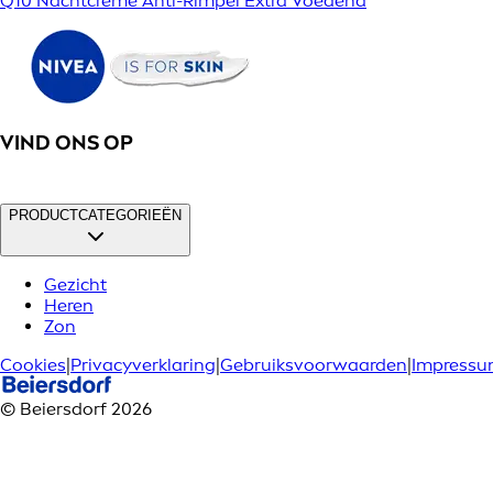
Q10 Nachtcrème Anti-Rimpel Extra Voedend
VIND ONS OP
PRODUCTCATEGORIEËN
Gezicht
Heren
Zon
Cookies
|
Privacyverklaring
|
Gebruiksvoorwaarden
|
Impress
© Beiersdorf 2026