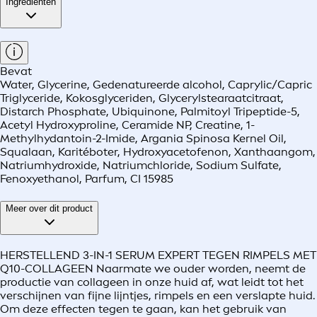
Ingrediënten
Bevat
Water, Glycerine, Gedenatureerde alcohol, Caprylic/Capric
Triglyceride, Kokosglyceriden, Glycerylstearaatcitraat,
Distarch Phosphate, Ubiquinone, Palmitoyl Tripeptide-5,
Acetyl Hydroxyproline, Ceramide NP, Creatine, 1-
Methylhydantoin-2-Imide, Argania Spinosa Kernel Oil,
Squalaan, Karitéboter, Hydroxyacetofenon, Xanthaangom,
Natriumhydroxide, Natriumchloride, Sodium Sulfate,
Fenoxyethanol, Parfum, CI 15985
Meer over dit product
HERSTELLEND 3-IN-1 SERUM EXPERT TEGEN RIMPELS MET
Q10-COLLAGEEN Naarmate we ouder worden, neemt de
productie van collageen in onze huid af, wat leidt tot het
verschijnen van fijne lijntjes, rimpels en een verslapte huid.
Om deze effecten tegen te gaan, kan het gebruik van