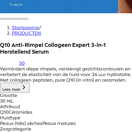
Startpagina
/
PRODUCTEN
Q10 Anti-Rimpel Collageen Expert 3-in-1
Herstellend Serum
50
Vermindert diepe rimpels, verstevigt gezichtscontouren en
verbetert de elasticiteit van de huid voor 24 uur hydratatie.
Met collageen peptiden, pure Q10 (in vitro) en ceramiden.
Lees meer
Grootte
30 ML
Attribuut
Q10
Céramides
Huidtype
Peaux (très) sèches
Peaux matures
Zorgcategorie