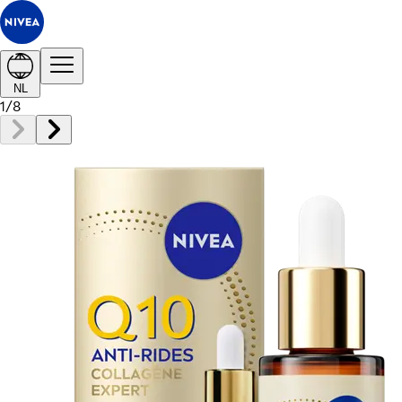
NL
1
/
8