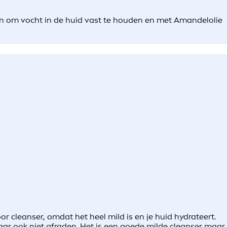
n om vocht in de huid vast te houden en met Amandelolie
r cleanser, omdat het heel mild is en je huid hydrateert.
maar ook niet afraden. Het is een goede milde cleanser maar