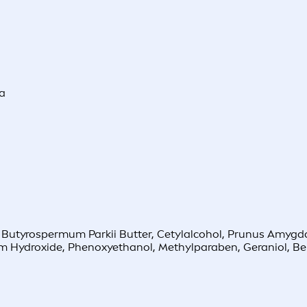
ra
Butyrospermum Parkii Butter, Cetylalcohol, Prunus Amygdalus
ium Hydroxide, Phenoxyethanol, Methylparaben, Geraniol, Be