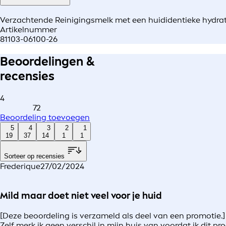
Verzachtende Reinigingsmelk met een huididentieke hydrat
Artikelnummer
81103-06100-26
Beoordelingen &
recensies
4
72
Beoordeling toevoegen
5
4
3
2
1
19
37
14
1
1
Sorteer op recensies
Frederique
27/02/2024
Mild maar doet niet veel voor je huid
[Deze beoordeling is verzameld als deel van een promotie.] 
Zelf merk ik geen verschil in mijn huis van voordat ik dit 