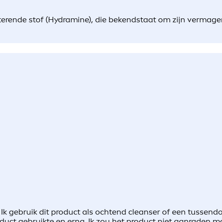
erende stof (Hydramine), die bekendstaat om zijn vermage
Ik gebruik dit product als ochtend cleanser of een tussendoo
product gebruikte en erna. Ik zou het product niet aanraden 