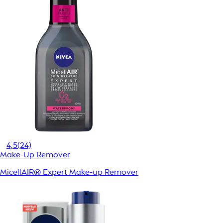
4,5
(24)
Make-Up Remover
MicellAIR® Expert Make-up Remover