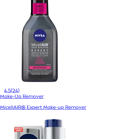
4,5
(24)
Make-Up Remover
MicellAIR® Expert Make-up Remover