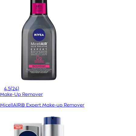
4,5
(24)
Make-Up Remover
MicellAIR® Expert Make-up Remover