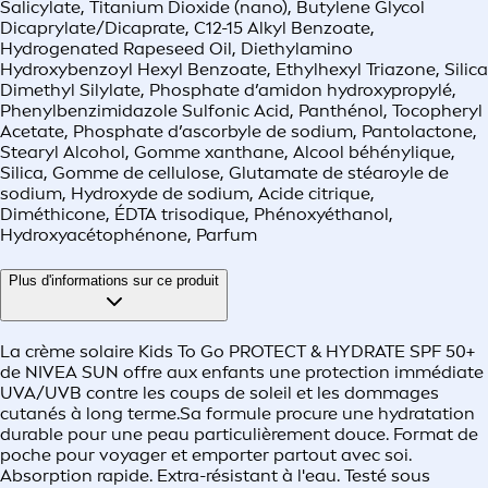
Salicylate, Titanium Dioxide (nano), Butylene Glycol
Dicaprylate/Dicaprate, C12-15 Alkyl Benzoate,
Hydrogenated Rapeseed Oil, Diethylamino
Hydroxybenzoyl Hexyl Benzoate, Ethylhexyl Triazone, Silica
Dimethyl Silylate, Phosphate d’amidon hydroxypropylé,
Phenylbenzimidazole Sulfonic Acid, Panthénol, Tocopheryl
Acetate, Phosphate d’ascorbyle de sodium, Pantolactone,
Stearyl Alcohol, Gomme xanthane, Alcool béhénylique,
Silica, Gomme de cellulose, Glutamate de stéaroyle de
sodium, Hydroxyde de sodium, Acide citrique,
Diméthicone, ÉDTA trisodique, Phénoxyéthanol,
Hydroxyacétophénone, Parfum
Plus d'informations sur ce produit
La crème solaire Kids To Go PROTECT & HYDRATE SPF 50+
de NIVEA SUN offre aux enfants une protection immédiate
UVA/UVB contre les coups de soleil et les dommages
cutanés à long terme.Sa formule procure une hydratation
durable pour une peau particulièrement douce. Format de
poche pour voyager et emporter partout avec soi.
Absorption rapide. Extra-résistant à l'eau. Testé sous