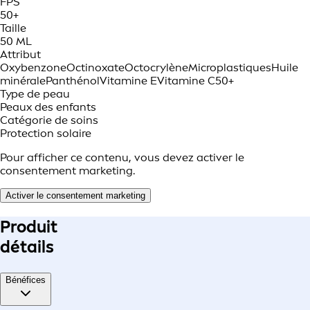
FPS
50+
Taille
50 ML
Attribut
Oxybenzone
Octinoxate
Octocrylène
Microplastiques
Huile
minérale
Panthénol
Vitamine E
Vitamine C
50+
Type de peau
Peaux des enfants
Catégorie de soins
Protection solaire
Pour afficher ce contenu, vous devez activer le
consentement marketing.
Activer le consentement marketing
Produit
détails
Bénéfices