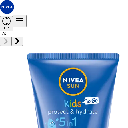
FR
1
/
4