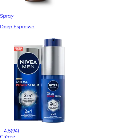
Spray
Deep Espresso
4,5
(94)
Crème