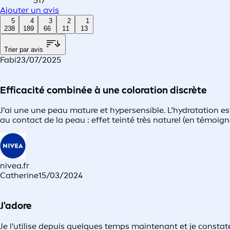
517
Ajouter un avis
5
4
3
2
1
238
189
66
11
13
Trier par avis
Fabi
23/07/2025
Efficacité combinée à une coloration discrète
J’ai une une peau mature et hypersensible. L’hydratation est
au contact de la peau : effet teinté très naturel (en témoig
nivea.fr
Catherine
15/03/2024
J'adore
Je l'utilise depuis quelques temps maintenant et je consta