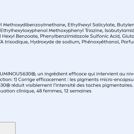
tyl Methoxydibenzoylmethane, Ethylhexyl Salicylate, Butylen
s-Ethylhexyloxyphenol Methoxyphenyl Triazine, Isobutylamid
yl Hexyl Benzoate, Phenylbenzimidazole Sulfonic Acid, Gl
 trisodique, Hydroxyde de sodium, Phénoxyéthanol, Parfum, 
LUMINOUS630®, un ingrédient efficace qui intervient au nive
ion: 1) Corrige efficacement : les pigments micro-encapsu
0® réduit visiblement l’intensité des taches pigmentaires. P
luation clinique, 48 femmes, 12 semaines