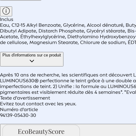
Inclus
Eau, C12-15 Alkyl Benzoate, Glycérine, Alcool dénaturé, Bu
Dibutyl Adipate, Distarch Phosphate, Glycéryl stéarate, Bi
Acetate, Éthylhexylglycérine, Diethylamino Hydroxybenzo
de cellulose, Magnesium Stearate, Chlorure de sodium, ÉDTA
Plus d'informations sur ce produit
Après 10 ans de recherche, les scientifiques ont découvert 
LUMINOUS630® perfectionne le teint grâce à une double act
imperfections de teint. 2) Unifie : la formule au LUMINOUS63
pigmentaires est visiblement réduite dès 4 semaines*. *Eva
Texte d'avertissement
Evitez tout contact avec les yeux.
Numéro d’article
94139-05430-30