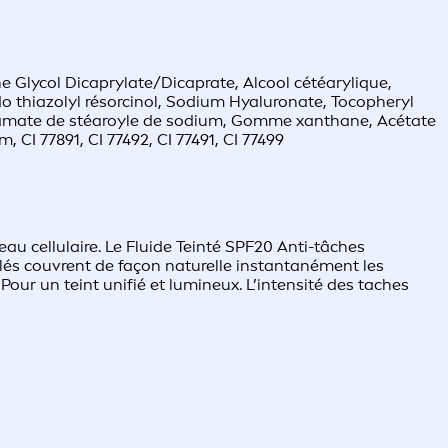
e Glycol Dicaprylate/Dicaprate, Alcool cétéarylique,
o thiazolyl résorcinol, Sodium Hyaluronate, Tocopheryl
utamate de stéaroyle de sodium, Gomme xanthane, Acétate
CI 77891, CI 77492, CI 77491, CI 77499
au cellulaire. Le Fluide Teinté SPF20 Anti-tâches
lés couvrent de façon naturelle instantanément les
our un teint unifié et lumineux. L’intensité des taches