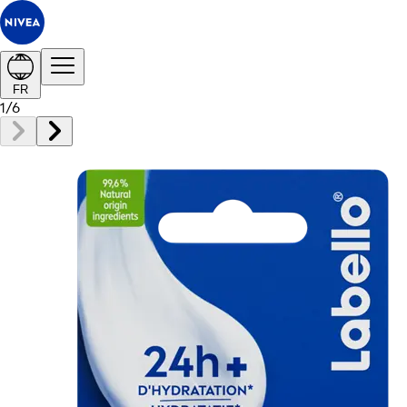
FR
1
/
6