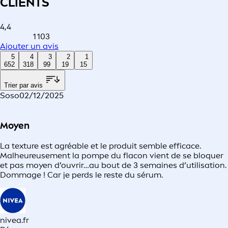
CLIENTS
4,4
1 103
Ajouter un avis
5
4
3
2
1
652
318
99
19
15
Trier par avis
Soso
02/12/2025
Moyen
La texture est agréable et le produit semble efficace.
Malheureusement la pompe du flacon vient de se bloquer
et pas moyen d’ouvrir…au bout de 3 semaines d’utilisation.
Dommage ! Car je perds le reste du sérum.
nivea.fr