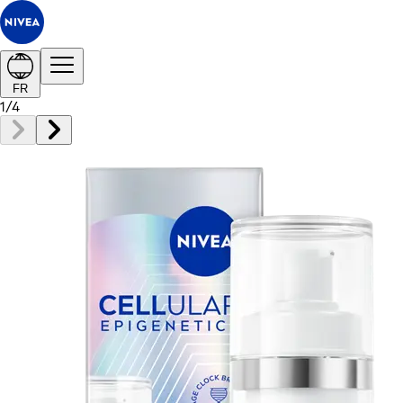
FR
1
/
4