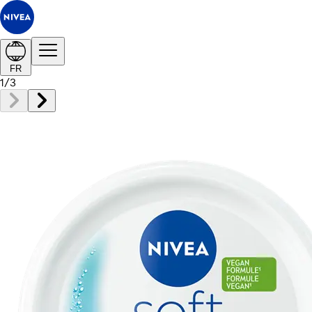
FR
1
/
3