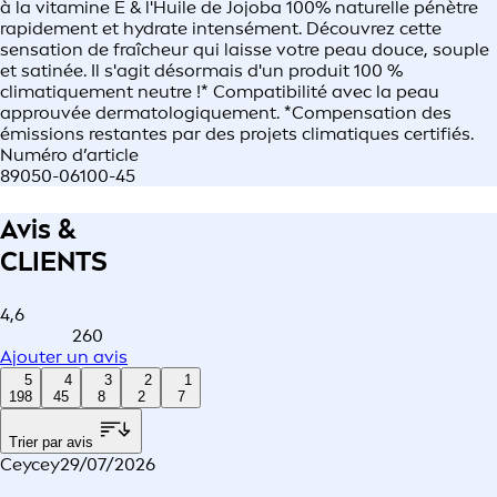
à la vitamine E & l'Huile de Jojoba 100% naturelle pénètre
rapidement et hydrate intensément. Découvrez cette
sensation de fraîcheur qui laisse votre peau douce, souple
et satinée. Il s'agit désormais d'un produit 100 %
climatiquement neutre !* Compatibilité avec la peau
approuvée dermatologiquement. *Compensation des
émissions restantes par des projets climatiques certifiés.
Numéro d’article
89050-06100-45
Avis &
CLIENTS
4,6
260
Ajouter un avis
5
4
3
2
1
198
45
8
2
7
Trier par avis
Ceycey
29/07/2026