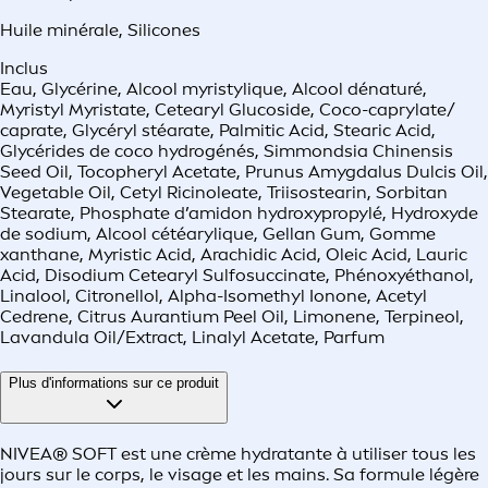
Huile minérale
,
Silicones
Inclus
Eau, Glycérine, Alcool myristylique, Alcool dénaturé,
Myristyl Myristate, Cetearyl Glucoside, Coco-caprylate/
caprate, Glycéryl stéarate, Palmitic Acid, Stearic Acid,
Glycérides de coco hydrogénés, Simmondsia Chinensis
Seed Oil, Tocopheryl Acetate, Prunus Amygdalus Dulcis Oil,
Vegetable Oil, Cetyl Ricinoleate, Triisostearin, Sorbitan
Stearate, Phosphate d’amidon hydroxypropylé, Hydroxyde
de sodium, Alcool cétéarylique, Gellan Gum, Gomme
xanthane, Myristic Acid, Arachidic Acid, Oleic Acid, Lauric
Acid, Disodium Cetearyl Sulfosuccinate, Phénoxyéthanol,
Linalool, Citronellol, Alpha-Isomethyl Ionone, Acetyl
Cedrene, Citrus Aurantium Peel Oil, Limonene, Terpineol,
Lavandula Oil/Extract, Linalyl Acetate, Parfum
Plus d'informations sur ce produit
NIVEA® SOFT est une crème hydratante à utiliser tous les
jours sur le corps, le visage et les mains. Sa formule légère