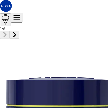
FR
1
/
6