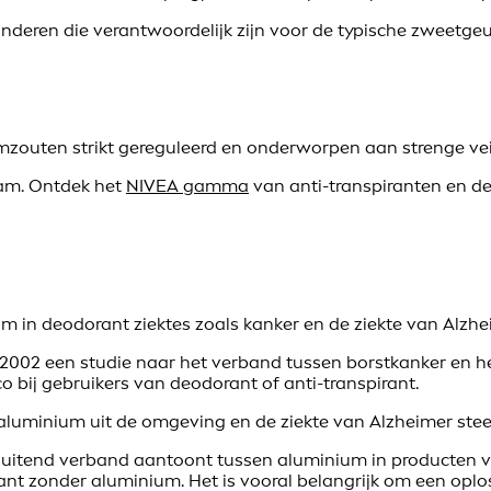
deren die verantwoordelijk zijn voor de typische zweetgeu
umzouten strikt gereguleerd en onderworpen aan strenge vei
haam. Ontdek het
NIVEA gamma
van anti-transpiranten en de
um in deodorant ziektes zoals kanker en de ziekte van Alzh
n 2002 een studie naar het verband tussen borstkanker en he
 bij gebruikers van deodorant of anti-transpirant.
luminium uit de omgeving en de ziekte van Alzheimer steeds
luitend verband aantoont tussen aluminium in producten vo
ant zonder aluminium. Het is vooral belangrijk om een oplo