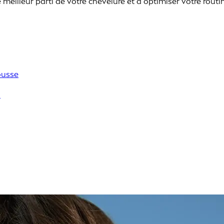
 meilleur parti de votre chevelure et à optimiser votre rout
ousse
s