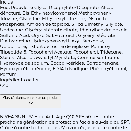
Inclus
Eau, Propylene Glycol Dicaprylate/Dicaprate, Alcool
dénaturé, Bis-Ethylhexyloxyphenol Methoxyphenyl
Triazine, Glycérine, Ethylhexyl Triazone, Distarch
Phosphate, Amidon de tapioca, Silica Dimethyl Silylate,
Undecane, Glycéryl stéarate citrate, Phenylbenzimidazole
Sulfonic Acid, Oryza Sativa Starch, Glycéryl stéarate,
Diethylamino Hydroxybenzoyl Hexyl Benzoate,
Ubiquinone, Extrait de racine de réglisse, Palmitoyl
Tripeptide-5, Tocopheryl Acetate, Tocopherol, Tridecane,
Stearyl Alcohol, Myristyl Myristate, Gomme xanthane,
Hydroxyde de sodium, Cocoglycérides, Carraghénane,
Hydroxyacétophénone, ÉDTA trisodique, Phénoxyéthanol,
Parfum
Ingrédients actifs
Q10
Plus d'informations sur ce produit
NIVEA SUN UV Face Anti-Age Q10 SPF 50+ est notre
prochaine génération de protection faciale au-delà du SPF.
Grâce à notre technologie UV avancée, elle lutte contre le