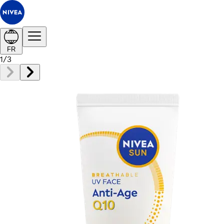
FR
1
/
3