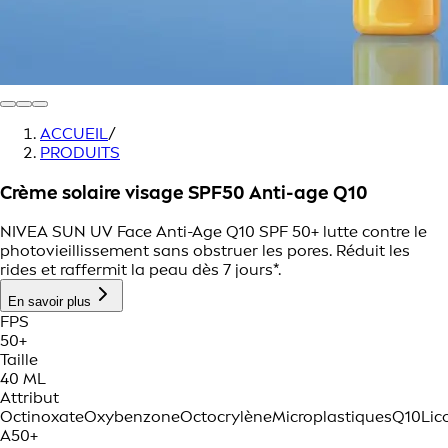
ACCUEIL
/
PRODUITS
Crème solaire visage SPF50 Anti-age Q10
NIVEA SUN UV Face Anti-Age Q10 SPF 50+ lutte contre le
photovieillissement sans obstruer les pores. Réduit les
rides et raffermit la peau dès 7 jours*.
En savoir plus
FPS
50+
Taille
40 ML
Attribut
Octinoxate
Oxybenzone
Octocrylène
Microplastiques
Q10
Lic
A
50+