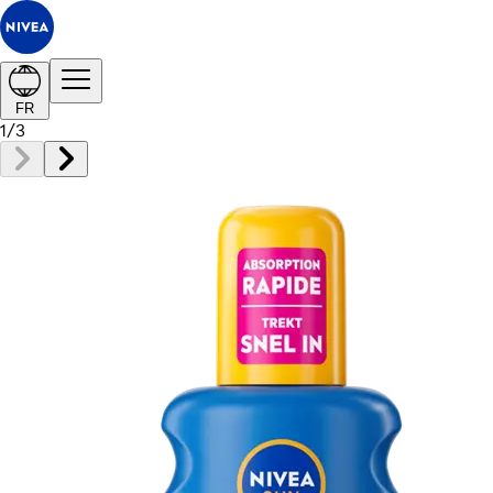
FR
1
/
3