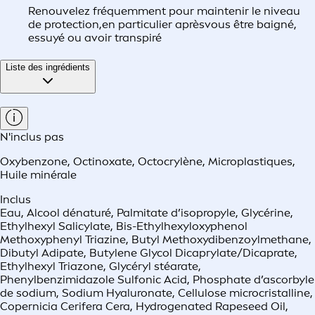
Renouvelez fréquemment pour maintenir le niveau
de protection,en particulier aprèsvous être baigné,
essuyé ou avoir transpiré
Liste des ingrédients
N'inclus pas
Oxybenzone
,
Octinoxate
,
Octocrylène
,
Microplastiques
,
Huile minérale
Inclus
Eau, Alcool dénaturé, Palmitate d’isopropyle, Glycérine,
Ethylhexyl Salicylate, Bis-Ethylhexyloxyphenol
Methoxyphenyl Triazine, Butyl Methoxydibenzoylmethane,
Dibutyl Adipate, Butylene Glycol Dicaprylate/Dicaprate,
Ethylhexyl Triazone, Glycéryl stéarate,
Phenylbenzimidazole Sulfonic Acid, Phosphate d’ascorbyle
de sodium, Sodium Hyaluronate, Cellulose microcristalline,
Copernicia Cerifera Cera, Hydrogenated Rapeseed Oil,