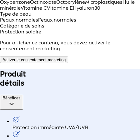
Oxybenzone
Octinoxate
Octocrylène
Microplastiques
Huile
minérale
Vitamine C
Vitamine E
Hyaluron
30
Type de peau
Peaux normales
Peaux normales
Catégorie de soins
Protection solaire
Pour afficher ce contenu, vous devez activer le
consentement marketing.
Activer le consentement marketing
Produit
détails
Bénéfices
Protection immédiate UVA/UVB.