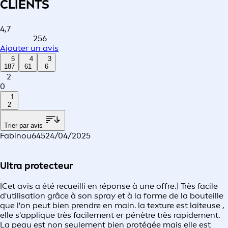
CLIENTS
4,7
256
Ajouter un avis
5
4
3
187
61
6
2
0
1
2
Trier par avis
Fabinou645
24/04/2025
Ultra protecteur
[Cet avis a été recueilli en réponse à une offre.] Très facile
d'utilisation grâce à son spray et à la forme de la bouteille
que l'on peut bien prendre en main. la texture est laiteuse ,
elle s'applique très facilement er pénètre très rapidement.
La peau est non seulement bien protégée mais elle est