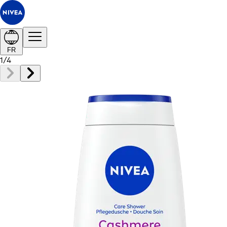
FR
1
/
4