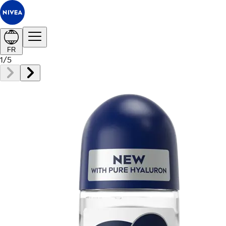
FR
1
/
5