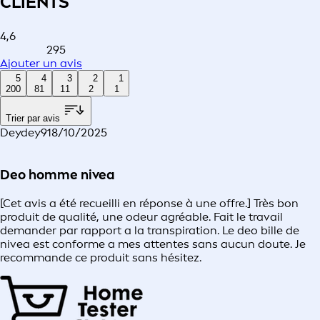
CLIENTS
4,6
295
Ajouter un avis
5
4
3
2
1
200
81
11
2
1
Trier par avis
Deydey9
18/10/2025
Deo homme nivea
[Cet avis a été recueilli en réponse à une offre.] Très bon
produit de qualité, une odeur agréable. Fait le travail
demander par rapport a la transpiration. Le deo bille de
nivea est conforme a mes attentes sans aucun doute. Je
recommande ce produit sans hésitez.