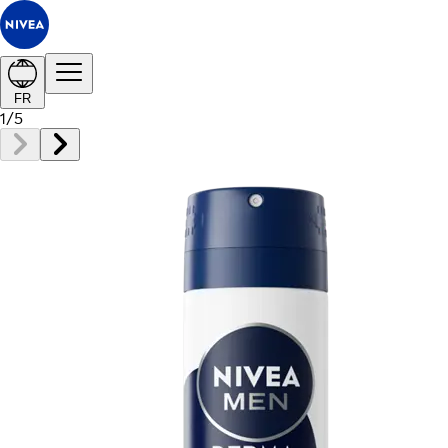
FR
1
/
5