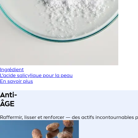
Ingrédient
L’acide salicylique pour la peau
En savoir plus
Anti-
ÂGE
Raffermir, lisser et renforcer — des actifs incontournables