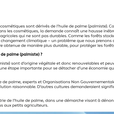
 cosmétiques sont dérivés de l’huile de palme (palmiste). 
 dans les cosmétiques, la demande connaît une hausse inébr
s agricoles qui ne sont pas durables. Comme les forêts stoc
au changement climatique – un problème que nous prenons au
 obtenue de manière plus durable, pour protéger les forêts 
e de palme (palmiste) ?
lmiste) sont d’origine végétale et donc renouvelables et peu
r une étape importante pour se détacher d’une économie qui 
uile de palme, experts et Organisations Non Gouvernemental
lution raisonnable. D’autres cultures demanderaient signific
strie de l’huile de palme, dans une démarche visant à dénon
s aux petits agriculteurs.