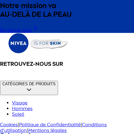
Notre mission va
AU‑DELÀ DE LA PEAU
En savoir plus
RETROUVEZ-NOUS SUR
CATÉGORIES DE PRODUITS
Visage
Hommes
Soleil
Cookies
|
Politique de Confidentialité
|
Conditions
d’utilisation
|
Mentions légales