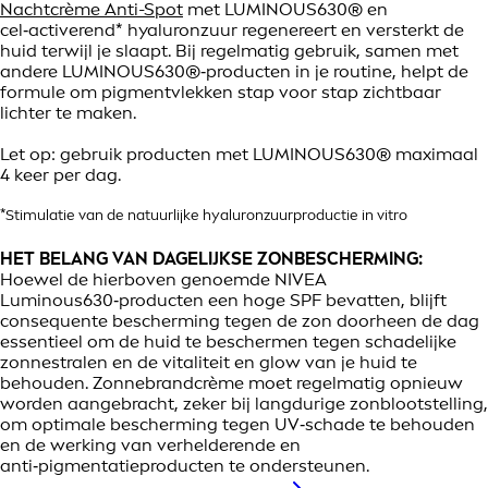
Nachtcrème Anti-Spot
met LUMINOUS630® en
cel‑activerend* hyaluronzuur regenereert en versterkt de
huid terwijl je slaapt. Bij regelmatig gebruik, samen met
andere LUMINOUS630®‑producten in je routine, helpt de
formule om pigmentvlekken stap voor stap zichtbaar
lichter te maken.
Let op: gebruik producten met LUMINOUS630® maximaal
4 keer per dag.
*Stimulatie van de natuurlijke hyaluronzuurproductie in vitro
HET BELANG VAN DAGELIJKSE ZONBESCHERMING:
Hoewel de hierboven genoemde NIVEA
Luminous630‑producten een hoge SPF bevatten, blijft
consequente bescherming tegen de zon doorheen de dag
essentieel om de huid te beschermen tegen schadelijke
zonnestralen en de vitaliteit en glow van je huid te
behouden. Zonnebrandcrème moet regelmatig opnieuw
worden aangebracht, zeker bij langdurige zonblootstelling,
om optimale bescherming tegen UV‑schade te behouden
en de werking van verhelderende en
anti‑pigmentatieproducten te ondersteunen.