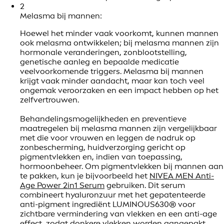
2
Melasma bij mannen:
Hoewel het minder vaak voorkomt, kunnen mannen
ook melasma ontwikkelen; bij melasma mannen zijn
hormonale veranderingen, zonblootstelling,
genetische aanleg en bepaalde medicatie
veelvoorkomende triggers. Melasma bij mannen
krijgt vaak minder aandacht, maar kan toch veel
ongemak veroorzaken en een impact hebben op het
zelfvertrouwen.
Behandelingsmogelijkheden en preventieve
maatregelen bij melasma mannen zijn vergelijkbaar
met die voor vrouwen en leggen de nadruk op
zonbescherming, huidverzorging gericht op
pigmentvlekken en, indien van toepassing,
hormoonbeheer. Om pigmentvlekken bij mannen aan
te pakken, kun je bijvoorbeeld het
NIVEA MEN Anti-
Age Power 2in1 Serum
gebruiken. Dit serum
combineert hyaluronzuur met het gepatenteerde
anti-pigment ingrediënt LUMINOUS630® voor
zichtbare vermindering van vlekken en een anti-age
effect, zodat donkere vlekken worden aangepakt.