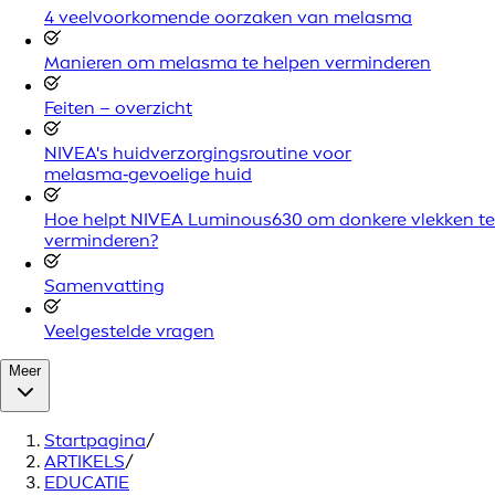
4 veelvoorkomende oorzaken van melasma
Manieren om melasma te helpen verminderen
Feiten – overzicht
NIVEA's huidverzorgingsroutine voor
melasma‑gevoelige huid
Hoe helpt NIVEA Luminous630 om donkere vlekken te
verminderen?
Samenvatting
Veelgestelde vragen
Meer
Startpagina
/
ARTIKELS
/
EDUCATIE