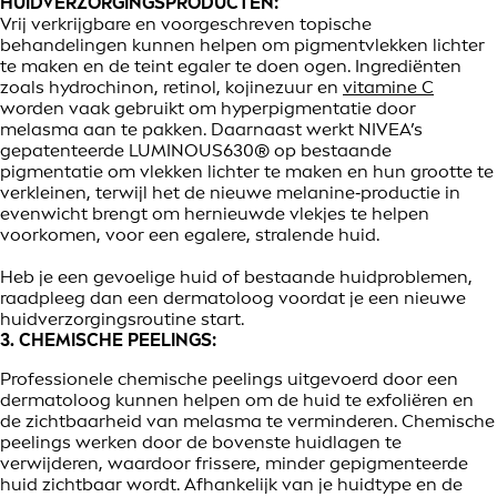
HUIDVERZORGINGSPRODUCTEN:
Vrij verkrijgbare en voorgeschreven topische
behandelingen kunnen helpen om pigmentvlekken lichter
te maken en de teint egaler te doen ogen. Ingrediënten
zoals hydrochinon, retinol, kojinezuur en
vitamine C
worden vaak gebruikt om hyperpigmentatie door
melasma aan te pakken. Daarnaast werkt NIVEA’s
gepatenteerde LUMINOUS630® op bestaande
pigmentatie om vlekken lichter te maken en hun grootte te
verkleinen, terwijl het de nieuwe melanine‑productie in
evenwicht brengt om hernieuwde vlekjes te helpen
voorkomen, voor een egalere, stralende huid.
Heb je een gevoelige huid of bestaande huidproblemen,
raadpleeg dan een dermatoloog voordat je een nieuwe
huidverzorgingsroutine start.
3. CHEMISCHE PEELINGS:
Professionele chemische peelings uitgevoerd door een
dermatoloog kunnen helpen om de huid te exfoliëren en
de zichtbaarheid van melasma te verminderen. Chemische
peelings werken door de bovenste huidlagen te
verwijderen, waardoor frissere, minder gepigmenteerde
huid zichtbaar wordt. Afhankelijk van je huidtype en de