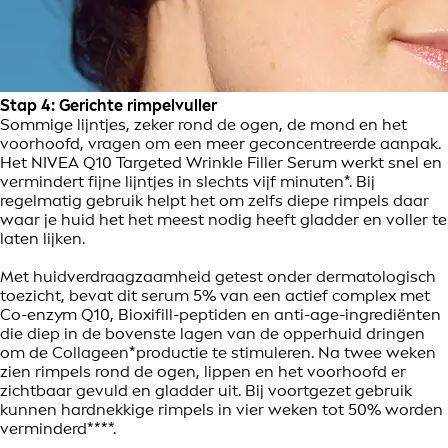
Stap 4: Gerichte rimpelvuller
Sommige lijntjes, zeker rond de ogen, de mond en het
voorhoofd, vragen om een meer geconcentreerde aanpak.
Het NIVEA Q10 Targeted Wrinkle Filler Serum werkt snel en
vermindert fijne lijntjes in slechts vijf minuten*. Bij
regelmatig gebruik helpt het om zelfs diepe rimpels daar
waar je huid het het meest nodig heeft gladder en voller te
laten lijken.
Met huidverdraagzaamheid getest onder dermatologisch
toezicht, bevat dit serum 5% van een actief complex met
Co-enzym Q10, Bioxifill-peptiden en anti-age-ingrediënten
die diep in de bovenste lagen van de opperhuid dringen
om de Collageen*productie te stimuleren. Na twee weken
zien rimpels rond de ogen, lippen en het voorhoofd er
zichtbaar gevuld en gladder uit. Bij voortgezet gebruik
kunnen hardnekkige rimpels in vier weken tot 50% worden
verminderd****.