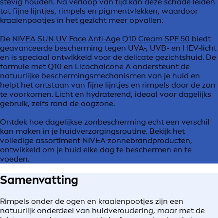
stevig houden. Na verloop van tijd kan deze schade leiden
tot fijne lijntjes, rimpels en pigmentvlekken, waardoor
kraaienpootjes in het gezicht meer opvallen.
De
NIVEA SUN UV Face Anti-Age Q10 Cream SPF 50
biedt
geavanceerde bescherming tegen UVA-, UVB- en HEV-licht
en is speciaal ontwikkeld voor de delicate gezichtshuid. De
formule met Q10 en Licochalcone A ondersteunt de
natuurlijke beschermingsmechanismen van je huid en
helpt het ontstaan van fijne lijntjes en rimpels door de zon
te voorkomen. Licht en hydraterend, ideaal voor dagelijks
gebruik, zelfs rond de oogzone.
Ontdek hoe dagelijkse zonbescherming echt een verschil
kan maken in je huidverzorgingsroutine. Bekijk het
volledige assortiment NIVEA-zonnebrandproducten,
ontwikkeld om je huid elke dag te beschermen en te
voeden.
Samenvatting
Rimpels onder de ogen en kraaienpootjes zijn een
natuurlijk onderdeel van huidveroudering, maar met de