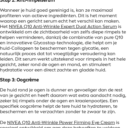
Stap 2: Anti-rimpelserum
Wanneer je huid goed gereinigd is, kan ze maximaal
profiteren van actieve ingrediënten. Dit is het moment
waarop een gericht serum echt het verschil kan maken.
Het
NIVEA Q10 Anti-Wrinkle Expert Dual Action Serum
is
ontwikkeld om de zichtbaarheid van zelfs diepe rimpels te
helpen verminderen, dankzij de combinatie van pure Q10
en innovatieve Glycostop-technologie, die helpt om je
huid-Collageen te beschermen tegen glycatie, een
natuurlijk proces dat tot vroegtijdige veroudering kan
leiden. Dit serum werkt uitstekend voor rimpels in het hele
gezicht, zeker rond de ogen en mond, en stimuleert
hydratatie voor een direct zachte en gladde huid.
Stap 3: Oogcrème
De huid rond je ogen is dunner en gevoeliger dan de rest
van je gezicht en heeft daarom wat extra aandacht nodig,
zeker bij rimpels onder de ogen en kraaienpootjes. Een
specifiek oogcrème helpt de tere huid te hydrateren, te
beschermen en te verzachten zonder te zwaar te zijn.
De
NIVEA Q10 Anti-Wrinkle Power Firming Eye Cream
is
speciaal ontwikkeld om aan deze behoeften te voldoen.