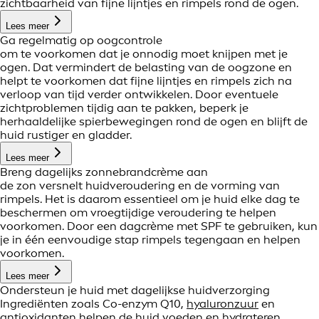
zichtbaarheid van fijne lijntjes en rimpels rond de ogen.
Lees meer
Ga regelmatig op oogcontrole
om te voorkomen dat je onnodig moet knijpen met je
ogen. Dat vermindert de belasting van de oogzone en
helpt te voorkomen dat fijne lijntjes en rimpels zich na
verloop van tijd verder ontwikkelen. Door eventuele
zichtproblemen tijdig aan te pakken, beperk je
herhaaldelijke spierbewegingen rond de ogen en blijft de
huid rustiger en gladder.
Lees meer
Breng dagelijks zonnebrandcrème aan
de zon versnelt huidveroudering en de vorming van
rimpels. Het is daarom essentieel om je huid elke dag te
beschermen om vroegtijdige veroudering te helpen
voorkomen. Door een dagcrème met SPF te gebruiken, kun
je in één eenvoudige stap rimpels tegengaan en helpen
voorkomen.
Lees meer
Ondersteun je huid met dagelijkse huidverzorging
Ingrediënten zoals Co-enzym Q10,
hyaluronzuur
en
antioxidanten helpen de huid voeden en hydrateren,