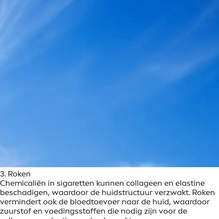
3. Roken
Chemicaliën in sigaretten kunnen collageen en elastine
beschadigen, waardoor de huidstructuur verzwakt. Roken
vermindert ook de bloedtoevoer naar de huid, waardoor
zuurstof en voedingsstoffen die nodig zijn voor de