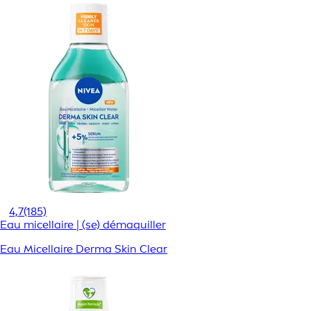
4,7
(185)
Eau micellaire | (se) démaquiller
Eau Micellaire Derma Skin Clear