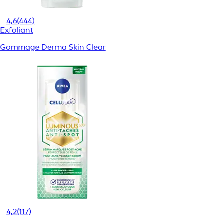
4,6
(444)
Exfoliant
Gommage Derma Skin Clear
4,2
(117)