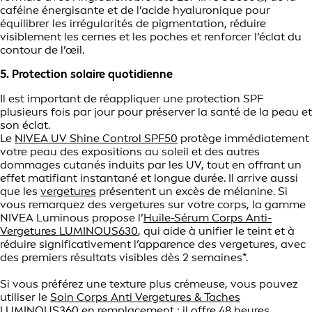
caféine énergisante et de l’acide hyaluronique pour
équilibrer les irrégularités de pigmentation, réduire
visiblement les cernes et les poches et renforcer l’éclat du
contour de l’œil.
5. Protection solaire quotidienne
Il est important de réappliquer une protection SPF
plusieurs fois par jour pour préserver la santé de la peau et
son éclat.
Le
NIVEA UV Shine Control SPF50
protège immédiatement
votre peau des expositions au soleil et des autres
dommages cutanés induits par les UV, tout en offrant un
effet matifiant instantané et longue durée. Il arrive aussi
que les
vergetures
présentent un excès de mélanine. Si
vous remarquez des vergetures sur votre corps, la gamme
NIVEA Luminous propose l’
Huile-Sérum Corps Anti-
Vergetures LUMINOUS630
, qui aide à unifier le teint et à
réduire significativement l’apparence des vergetures, avec
des premiers résultats visibles dès 2 semaines*.
Si vous préférez une texture plus crémeuse, vous pouvez
utiliser le
Soin Corps Anti Vergetures & Taches
LUMINOUS360
en remplacement : il offre 48 heures