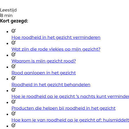
Leestijd
8 min
Kort gezegd:
Hoe roodheid in het gezicht verminderen
Wat zijn die rode vlekjes op mijn gezicht?
Waarom is mijn gezicht rood?
Rood aanlopen in het gezicht
Roodheid in het gezicht behandelen
Hoe je roodheid op je gezicht ’s nachts kunt verminde
Producten die helpen bij roodheid in het gezicht
Hoe kom je van roodheid op je gezicht af: huismiddelt