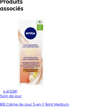
Produits
associés
4,4
(238)
Soin de jour
BB Crème de Jour 5-en-1 Teint Medium